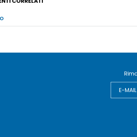
NTI CORRELATI
to
Rima
E-MAIL