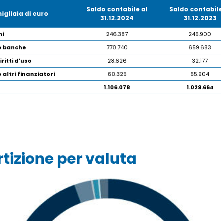
Saldo contabile al
Saldo contabile
migliaia di euro
31.12.2024
31.12.2023
ni
246.387
245.900
so banche
770.740
659.683
iritti d'uso
28.626
32.177
 altri finanziatori
60.325
55.904
1.106.078
1.029.664
rtizione per valuta