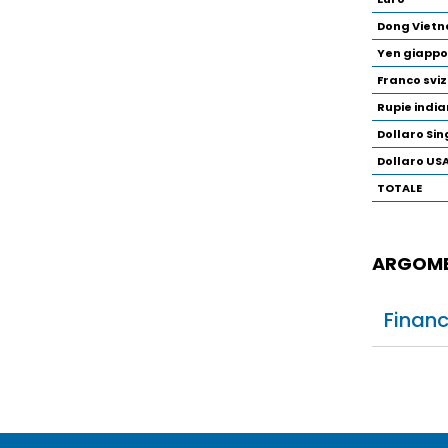
Dong Viet
Yen giapp
Franco svi
Rupie indi
Dollaro Si
Dollaro US
TOTALE
ARGOME
Financ