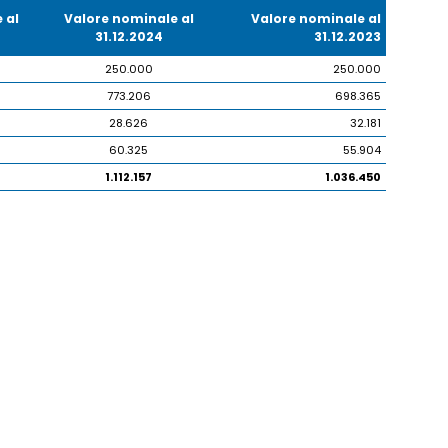
 al
Valore nominale al
Valore nominale al
31.12.2024
31.12.2023
250.000
250.000
773.206
698.365
28.626
32.181
60.325
55.904
1.112.157
1.036.450