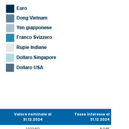
Valore nominale al
Tasso interesse al
31.12.2024
31.12.2024
1.023.912
6,04%