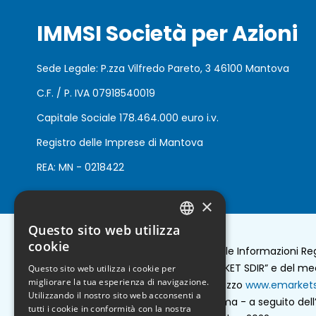
IMMSI Società per Azioni
Sede Legale: P.zza Vilfredo Pareto, 3 46100 Mantova
C.F. / P. IVA 07918540019
Capitale Sociale 178.464.000 euro i.v.
Registro delle Imprese di Mantova
REA: MN - 0218422
×
Questo sito web utilizza
ENGLISH
cookie
Per la trasmissione e lo stoccaggio delle Informazioni R
ITALIAN
avvale del sistema di diffusione “EMARKET SDIR” e del 
Questo sito web utilizza i cookie per
migliorare la tua esperienza di navigazione.
“EMARKET STORAGE” disponibile all’indirizzo
www.emarkets
Utilizzando il nostro sito web acconsenti a
S.r.l. - con sede in Piazza Priscilla, 4 Roma - a seguito del
tutti i cookie in conformità con la nostra