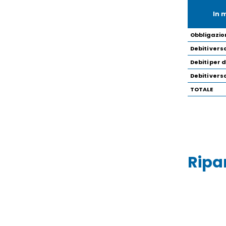
In 
Obbligazio
Debiti ver
Debiti per d
Debiti verso
TOTALE
Ripa
Image