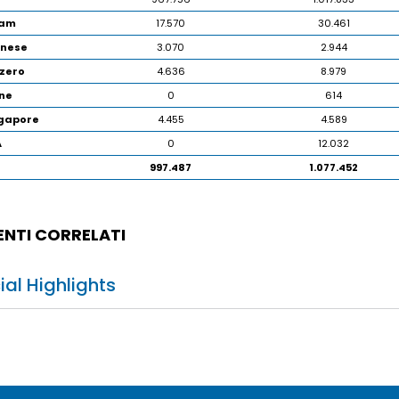
nam
17.570
30.461
onese
3.070
2.944
zzero
4.636
8.979
ane
0
614
ngapore
4.455
4.589
A
0
12.032
997.487
1.077.452
NTI CORRELATI
ial Highlights