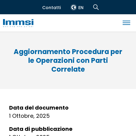
Salta
Contatti
EN
al
Header
Navigation
contenuto
top
Search
principale
Navigazione
principale
Aggiornamento Procedura per
le Operazioni con Parti
Correlate
Data del documento
1 Ottobre, 2025
Data di pubblicazione