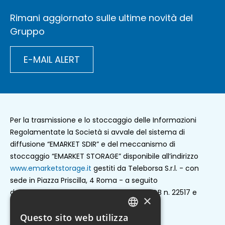
Rimani aggiornato sulle ultime novità del
Gruppo
E-MAIL ALERT
Per la trasmissione e lo stoccaggio delle Informazioni
Regolamentate la Società si avvale del sistema di
diffusione “EMARKET SDIR” e del meccanismo di
stoccaggio “EMARKET STORAGE” disponibile all’indirizzo
www.emarketstorage.it
gestiti da Teleborsa S.r.l. - con
sede in Piazza Priscilla, 4 Roma - a seguito
dell’autorizzazione e delle delibere CONSOB n. 22517 e
×
22518 del 23 novembre 2022.
Questo sito web utilizza
ENGLISH