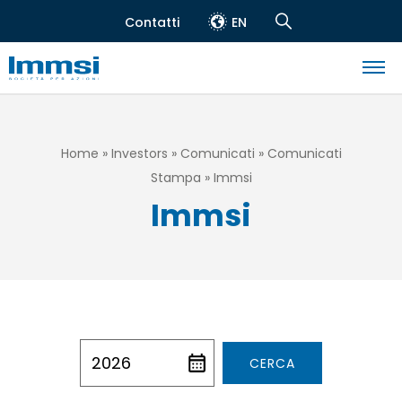
Salta
Contatti
EN
al
Header
Navigation
contenuto
top
Search
principale
Navigazione
principale
Briciole
Home
Investors
Comunicati
Comunicati
Stampa
Immsi
di
Immsi
pane