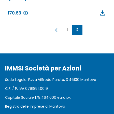
170.63 KB
1
2
Prima
«
Pagina
‹‹
Pagina
Pagina
Paginazione
pagina
Prima
precedente
attuale
IMMSI Società per Azioni
Sede Legale: P.zza Vilfredo Pareto, 3 46100 Mantova
C.F. / P. IVA 07918540019
Capitale Sociale 178.464.000 euro i.v.
Registro delle Imprese di Mantova